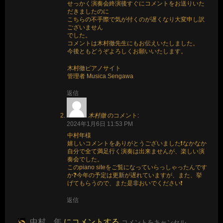
せっかく演奏会終演後すぐにコメントをお送りいた
だきましたのに
こちらの不手際で気が付くのが遅くなり大変申し訳
ございません
でした。
コメントは木村徹先生にもお伝えいたしました。
今後ともどうぞよろしくお願いいたします。
木村徹ピアノサイト
管理者 Musica Sengawa
返信
木村徹
のコメント:
2024年1月6日 11:53 PM
中村年様
嬉しいコメントをありがとうございました❗なかなか
自分で全て満足行く演奏は出来ませんが、楽しい演
奏会でした。
このpiano siteをご覧になっていらっしゃったんです
か❓今年の予定は更新が遅れていますが、また、挙
げてもらうので、また是非おいでください❗
返信
中村 年
にコメントする
コメントをキャンセル