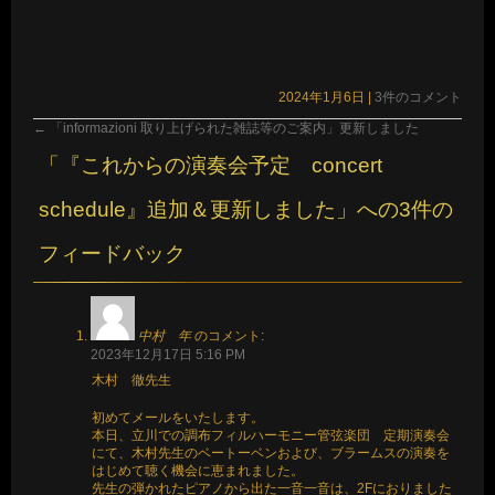
2024年1月6日
|
3件のコメント
←
「informazioni 取り上げられた雑誌等のご案内」更新しました
「
『これからの演奏会予定 concert
schedule』追加＆更新しました
」への3件の
フィードバック
中村 年
のコメント:
2023年12月17日 5:16 PM
木村 徹先生
初めてメールをいたします。
本日、立川での調布フィルハーモニー管弦楽団 定期演奏会
にて、木村先生のベートーベンおよび、ブラームスの演奏を
はじめて聴く機会に恵まれました。
先生の弾かれたピアノから出た一音一音は、2Fにおりました