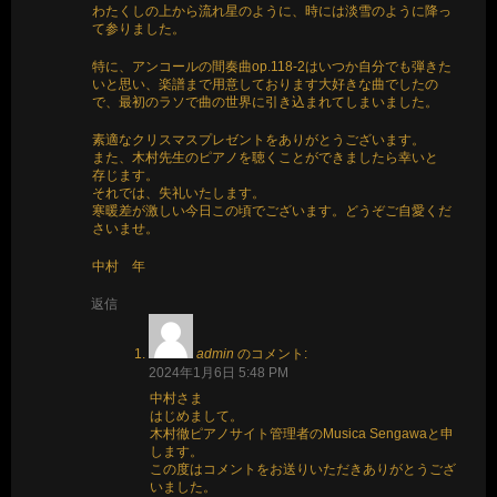
わたくしの上から流れ星のように、時には淡雪のように降っ
て参りました。
特に、アンコールの間奏曲op.118-2はいつか自分でも弾きた
いと思い、楽譜まで用意しております大好きな曲でしたの
で、最初のラソで曲の世界に引き込まれてしまいました。
素適なクリスマスプレゼントをありがとうございます。
また、木村先生のピアノを聴くことができましたら幸いと
存じます。
それでは、失礼いたします。
寒暖差が激しい今日この頃でございます。どうぞご自愛くだ
さいませ。
中村 年
返信
admin
のコメント:
2024年1月6日 5:48 PM
中村さま
はじめまして。
木村徹ピアノサイト管理者のMusica Sengawaと申
します。
この度はコメントをお送りいただきありがとうござ
いました。