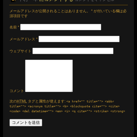
メールアドレスが公開されることはありません。
*
が付いている欄は必
須項目です
名前
*
メールアドレス
*
ウェブサイト
コメント
次の
HTML
タグと属性が使えます:
<a href="" title=""> <abbr
title=""> <acronym title=""> <b> <blockquote cite=""> <cite>
<code> <del datetime=""> <em> <i> <q cite=""> <strike> <strong>