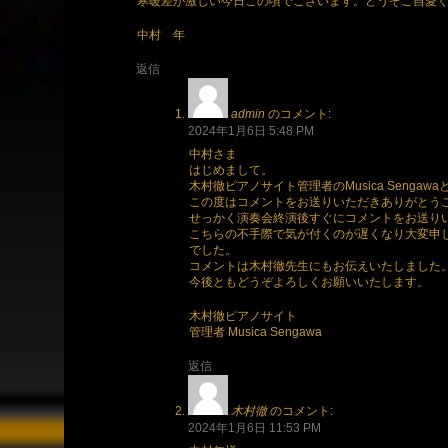
寒暖差が激しい今日この頃でございます。どうぞご自愛
中村 年
返信
admin
のコメント:
2024年1月6日 5:48 PM
中村さま
はじめまして。
木村徹ピアノサイト管理者のMusica Sengaw
この度はコメントをお送りいただきありがとう
せっかく演奏会終演後すぐにコメントをお送り
こちらの不手際で気が付くのが遅くなり大変申
でした。
コメントは木村徹先生にもお伝えいたしました
今後ともどうぞよろしくお願いいたします。
木村徹ピアノサイト
管理者 Musica Sengawa
返信
木村徹
のコメント:
2024年1月6日 11:53 PM