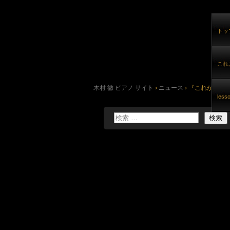
トッ
これ
木村 徹 ピアノ サイト
›
ニュース
›
『これからの演奏
les