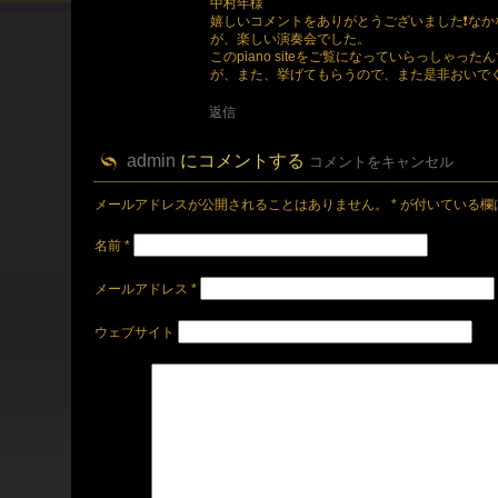
中村年様
嬉しいコメントをありがとうございました❗な
が、楽しい演奏会でした。
このpiano siteをご覧になっていらっしゃ
が、また、挙げてもらうので、また是非おいでく
返信
admin
にコメントする
コメントをキャンセル
メールアドレスが公開されることはありません。
*
が付いている欄
名前
*
メールアドレス
*
ウェブサイト