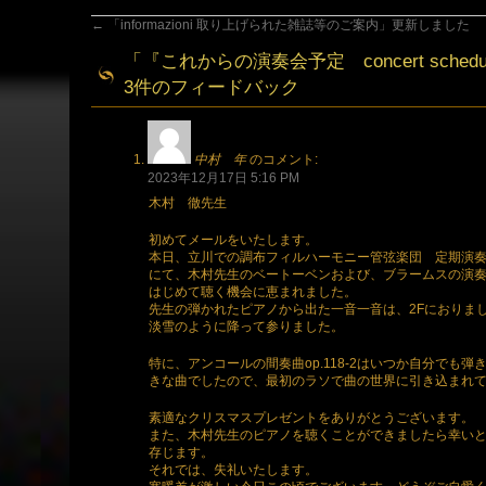
←
「informazioni 取り上げられた雑誌等のご案内」更新しました
「
『これからの演奏会予定 concert sch
3件のフィードバック
中村 年
のコメント:
2023年12月17日 5:16 PM
木村 徹先生
初めてメールをいたします。
本日、立川での調布フィルハーモニー管弦楽団 定期演
にて、木村先生のベートーベンおよび、ブラームスの演
はじめて聴く機会に恵まれました。
先生の弾かれたピアノから出た一音一音は、2Fにおりま
淡雪のように降って参りました。
特に、アンコールの間奏曲op.118-2はいつか自分でも
きな曲でしたので、最初のラソで曲の世界に引き込まれ
素適なクリスマスプレゼントをありがとうございます。
また、木村先生のピアノを聴くことができましたら幸い
存じます。
それでは、失礼いたします。